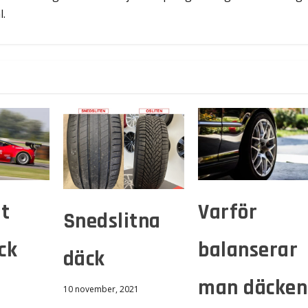
l.
t
Varför
Snedslitna
ck
balanserar
däck
man däcken
10 november, 2021