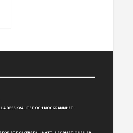
*
ÄLLA DESS KVALITET OCH NOGGRANNHET:
E FÖR ATT SÄKERSTÄLLA ATT INFORMATIONEN ÄR