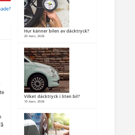
ade​?
Hur känner bilen av däcktryck?
20 mars, 2026
r
te
Vilket däcktryck i liten bil?
10 mars, 2026
h
få