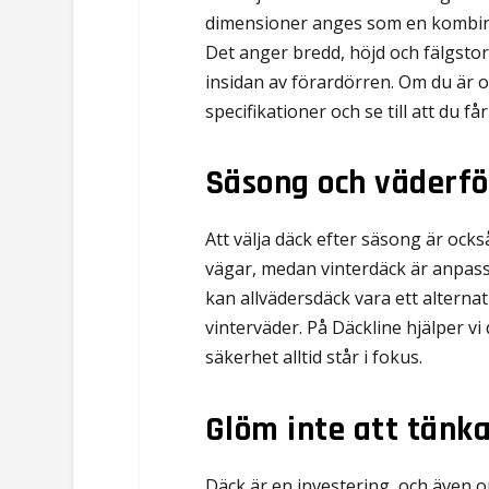
dimensioner anges som en kombinat
Det anger bredd, höjd och fälgstor
insidan av förardörren. Om du är os
specifikationer och se till att du f
Säsong och väderfö
Att välja däck efter säsong är ock
vägar, medan vinterdäck är anpassa
kan allvädersdäck vara ett alternati
vinterväder. På Däckline hjälper vi 
säkerhet alltid står i fokus.
Glöm inte att tänk
Däck är en investering, och även om