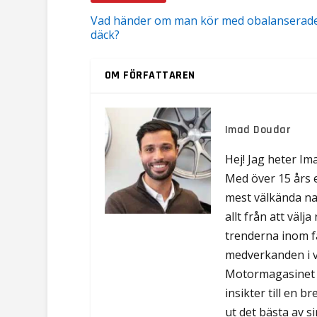
Vad händer om man kör med obalanserad
däck?
OM FÖRFATTAREN
Imad Doudar
Hej! Jag heter Im
Med över 15 års 
mest välkända na
allt från att välj
trenderna inom f
medverkanden i 
Motormagasinet o
insikter till en b
ut det bästa av 