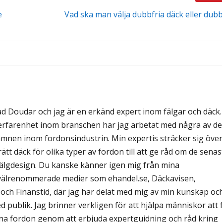
e
Vad ska man välja dubbfria däck eller dubb
ad Doudar och jag är en erkänd expert inom fälgar och däck.
erfarenhet inom branschen har jag arbetat med några av de
mnen inom fordonsindustrin. Min expertis sträcker sig öve
a rätt däck för olika typer av fordon till att ge råd om de senas
älgdesign. Du kanske känner igen mig från mina
välrenommerade medier som ehandel.se, Däckavisen,
ch Finanstid, där jag har delat med mig av min kunskap oc
red publik. Jag brinner verkligen för att hjälpa människor att 
sina fordon genom att erbjuda expertguidning och råd kring