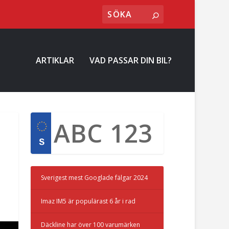
ARTIKLAR
VAD PASSAR DIN BIL?
Sverigest mest Googlade fälgar 2024
Imaz IM5 är populärast 6 år i rad
Däckline har över 100 varumärken