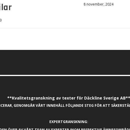
ilar
8 november, 2024
3
**Kvalitetsgranskning av texter för Däckline Sverige AB*
LICERAR, GENOMGÅR VÅRT INNEHÅLL FÖLJANDE STEG FÖR ATT SÄKERST
EXPERTGRANSKNING:
DEN ÖVER AV VÅRT TEAM AV EXPERTER INOM RESPEKTIVE ÄMNESOMRÅD