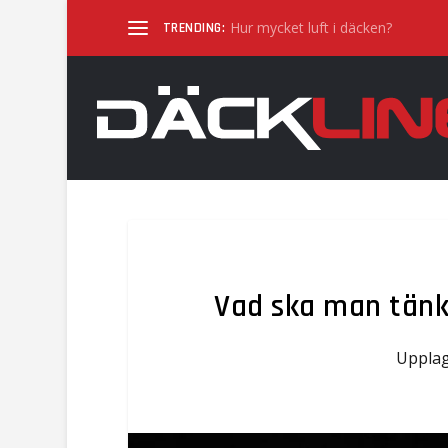
Hur mycket luft i däcken?
TRENDING:
Vad ska man tänk
Uppla