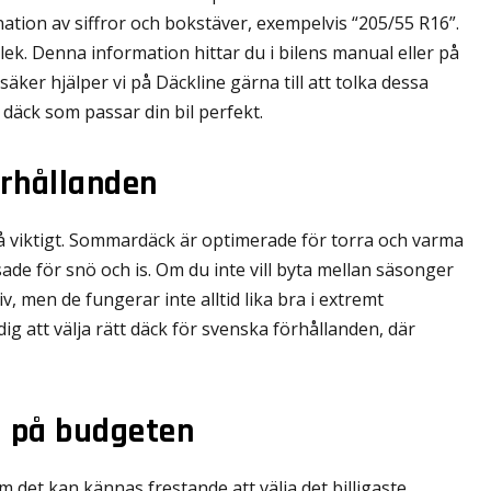
ion av siffror och bokstäver, exempelvis “205/55 R16”.
lek. Denna information hittar du i bilens manual eller på
äker hjälper vi på Däckline gärna till att tolka dessa
år däck som passar din bil perfekt.
rhållanden
så viktigt. Sommardäck är optimerade för torra och varma
de för snö och is. Om du inte vill byta mellan säsonger
v, men de fungerar inte alltid lika bra i extremt
dig att välja rätt däck för svenska förhållanden, där
a på budgeten
 det kan kännas frestande att välja det billigaste