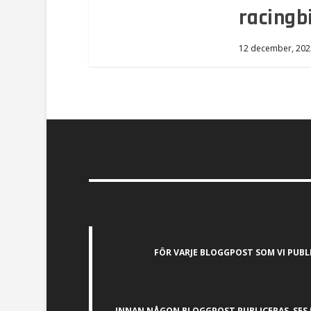
racingb
12 december, 202
FÖR VARJE BLOGGPOST SOM VI PUB
INNAN NÅGON BLOGGPOST PUBLICERAS, SES 