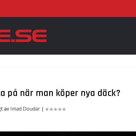
a på när man köper nya däck?
gt av
Imad Doudar
|