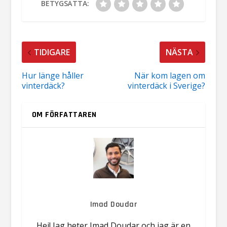
BETYGSÄTTA:
TIDIGARE
NÄSTA
Hur länge håller
När kom lagen om
vinterdäck?
vinterdäck i Sverige?
OM FÖRFATTAREN
Imad Doudar
Hej! Jag heter Imad Doudar och jag är en