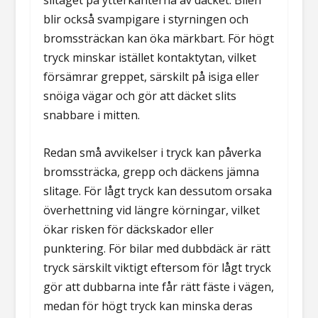
slitaget på ytterkanterna av däcket. Bilen
blir också svampigare i styrningen och
bromssträckan kan öka märkbart. För högt
tryck minskar istället kontaktytan, vilket
försämrar greppet, särskilt på isiga eller
snöiga vägar och gör att däcket slits
snabbare i mitten.
Redan små avvikelser i tryck kan påverka
bromssträcka, grepp och däckens jämna
slitage. För lågt tryck kan dessutom orsaka
överhettning vid längre körningar, vilket
ökar risken för däckskador eller
punktering. För bilar med dubbdäck är rätt
tryck särskilt viktigt eftersom för lågt tryck
gör att dubbarna inte får rätt fäste i vägen,
medan för högt tryck kan minska deras