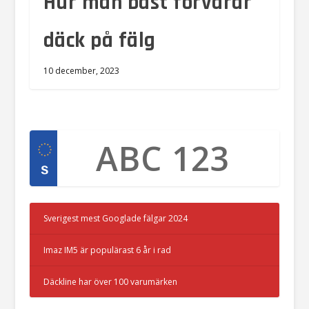
Hur man bäst förvarar
däck på fälg
10 december, 2023
Sverigest mest Googlade fälgar 2024
Imaz IM5 är populärast 6 år i rad
Däckline har över 100 varumärken