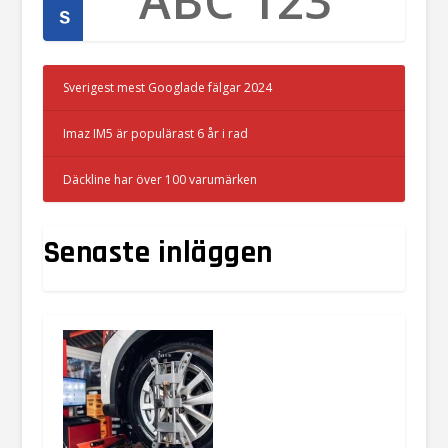
Sverigest mest Googlade fälgar 2024
Imaz IM5 är populärast 6 år i rad
Däckline har över 100 varumärken
Senaste inläggen