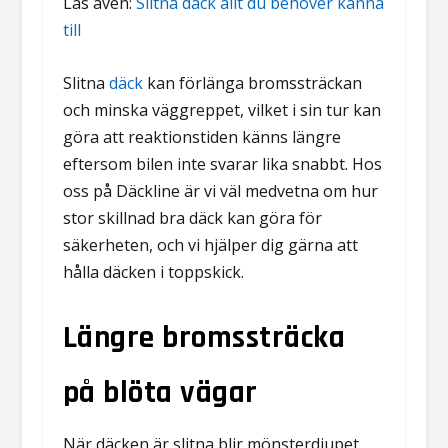
Läs även:
Slitna däck allt du behöver känna
till
Slitna
däck
kan förlänga bromssträckan
och minska väggreppet, vilket i sin tur kan
göra att reaktionstiden känns längre
eftersom bilen inte svarar lika snabbt. Hos
oss på Däckline är vi väl medvetna om hur
stor skillnad bra däck kan göra för
säkerheten, och vi hjälper dig gärna att
hålla däcken i toppskick.
Längre
bromssträcka
på blöta vägar
När däcken är slitna blir mönsterdjupet