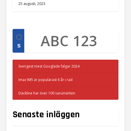
25 augusti, 2023
Sverigest mest Googlade fälgar 2024
Imaz IM5 är populärast 6 år i rad
Däckline har över 100 varumärken
Senaste inläggen