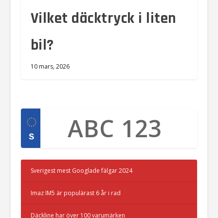
Vilket däcktryck i liten
bil?
10 mars, 2026
Sverigest mest Googlade fälgar 2024
Imaz IM5 är populärast 6 år i rad
Däckline har över 100 varumärken