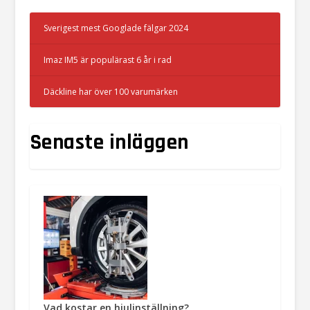
Sverigest mest Googlade fälgar 2024
Imaz IM5 är populärast 6 år i rad
Däckline har över 100 varumärken
Senaste inläggen
Vad kostar en hjulinställning?