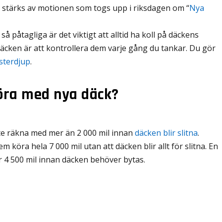
a stärks av motionen som togs upp i riksdagen om “
Nya
å påtagliga är det viktigt att alltid ha koll på däckens
å däcken är att kontrollera dem varje gång du tankar. Du gör
terdjup
.
öra med nya däck?
te räkna med mer än 2 000 mil innan
däcken blir slitna
.
m köra hela 7 000 mil utan att däcken blir allt för slitna. En
r 4 500 mil innan däcken behöver bytas.