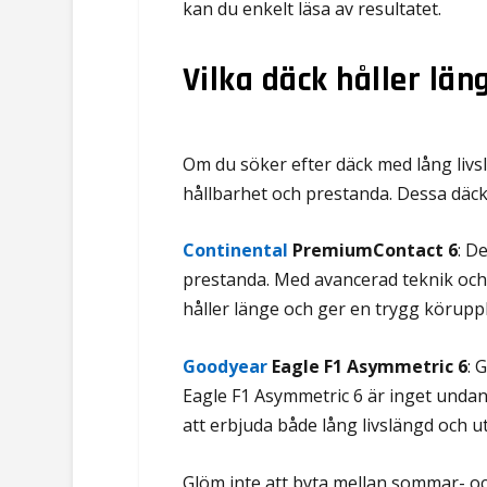
kan du enkelt läsa av resultatet.
Vilka däck håller län
Om du söker efter däck med lång livsl
hållbarhet och prestanda. Dessa däc
Continental
PremiumContact 6
: D
prestanda. Med avancerad teknik och s
håller länge och ger en trygg köruppl
Goodyear
Eagle F1 Asymmetric 6
: 
Eagle F1 Asymmetric 6 är inget undan
att erbjuda både lång livslängd och 
Glöm inte att byta mellan sommar- o