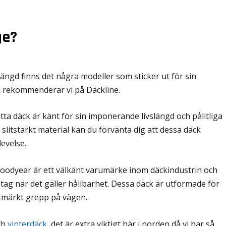
ge?
ängd finns det några modeller som sticker ut för sin
k rekommenderar vi på Däckline.
etta däck är känt för sin imponerande livslängd och pålitliga
litstarkt material kan du förvänta dig att dessa däck
evelse.
Goodyear är ett välkänt varumärke inom däckindustrin och
tag när det gäller hållbarhet. Dessa däck är utformade för
utmärkt grepp på vägen.
ch
vinterdäck
, det är extra viktigt här i norden då vi har så