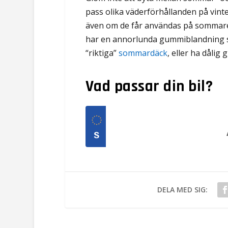
pass olika väderförhållanden på vin
även om de får användas på sommaren
har en annorlunda gummiblandning s
“riktiga”
sommardäck
, eller ha dåli
Vad passar din bil?
DELA MED SIG: