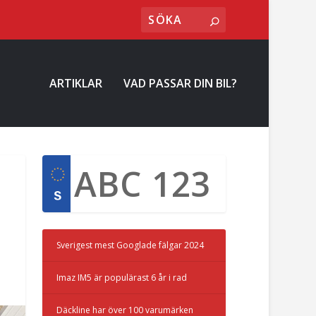
ARTIKLAR
VAD PASSAR DIN BIL?
Sverigest mest Googlade fälgar 2024
Imaz IM5 är populärast 6 år i rad
Däckline har över 100 varumärken