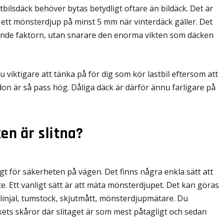
stbilsdäck behöver bytas betydligt oftare än bildäck. Det är
 ett mönsterdjup på minst 5 mm när vinterdäck gäller. Det
sande faktorn, utan snarare den enorma vikten som däcken
 viktigare att tänka på för dig som kör lastbil eftersom att
on är så pass hög. Dåliga däck är därför ännu farligare på
en är slitna?
tigt för säkerheten på vägen. Det finns några enkla sätt att
. Ett vanligt sätt är att mäta mönsterdjupet. Det kan göras
 linjal, tumstock, skjutmått, mönsterdjupmätare. Du
kets skåror där slitaget är som mest påtagligt och sedan