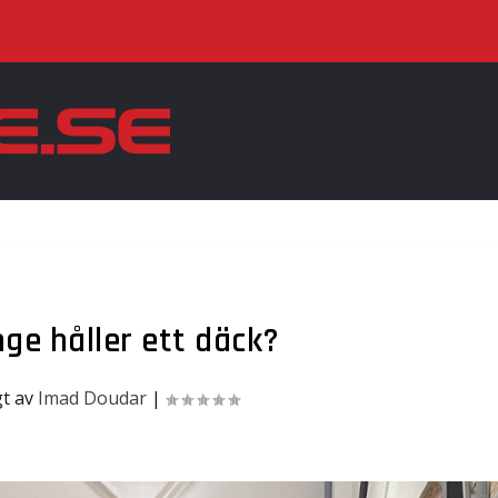
nge håller ett däck?
gt av
Imad Doudar
|