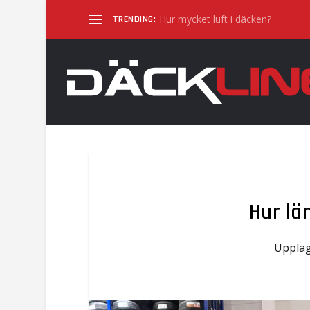
Hur mycket luft i däcken?
TRENDING:
Hur lä
Uppla