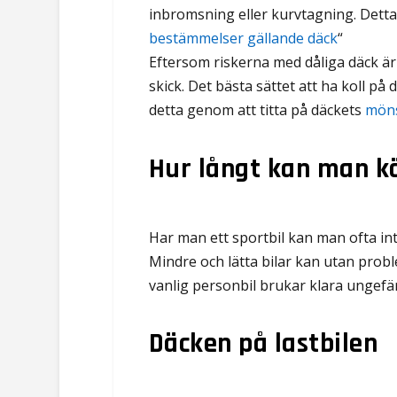
inbromsning eller kurvtagning. Dett
bestämmelser gällande däck
“
Eftersom riskerna med dåliga däck är s
skick. Det bästa sättet att ha koll p
detta genom att titta på däckets
möns
Hur långt kan man k
Har man ett sportbil kan man ofta in
Mindre och lätta bilar kan utan proble
vanlig personbil brukar klara ungefä
Däcken på lastbilen