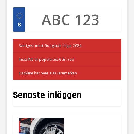
Sverigest mest Googlade fälgar 2024
Imaz IM5 är populärast 6 år i rad
Däckline har över 100 varumärken
Senaste inläggen