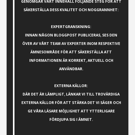
GENOMGÅR VÅRT INNEHÅLL FÖLJANDE STEG FÖR ATT
SÄKERSTÄLLA DESS KVALITET OCH NOGGRANNHET:
EXPERTGRANSKNING:
INNAN NÅGON BLOGGPOST PUBLICERAS, SES DEN
ÖVER AV VÅRT TEAM AV EXPERTER INOM RESPEKTIVE
ÄMNESOMRÅDE FÖR ATT SÄKERSTÄLLA ATT
INFORMATIONEN ÄR KORREKT, AKTUELL OCH
ANVÄNDBAR.
EXTERNA KÄLLOR:
DÄR DET ÄR LÄMPLIGT, LÄNKAR VI TILL TROVÄRDIGA
EXTERNA KÄLLOR FÖR ATT STÄRKA DET VI SÄGER OCH
GE VÅRA LÄSARE MÖJLIGHET ATT YTTERLIGARE
FÖRDJUPA SIG I ÄMNET.