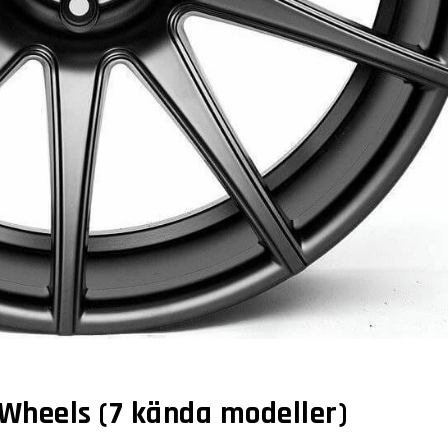
o Wheels (7 kända modeller)