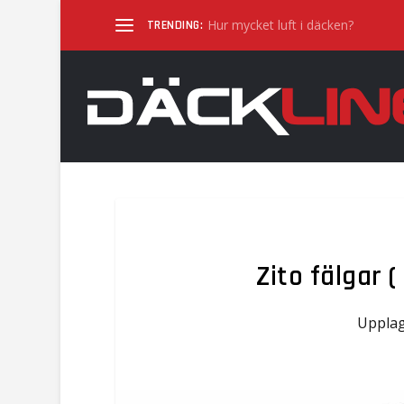
Hur mycket luft i däcken?
TRENDING:
Zito fälgar (
Uppla