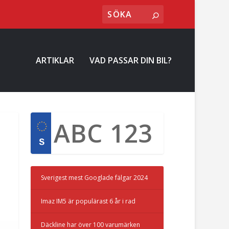
ARTIKLAR
VAD PASSAR DIN BIL?
Sverigest mest Googlade fälgar 2024
Imaz IM5 är populärast 6 år i rad
Däckline har över 100 varumärken