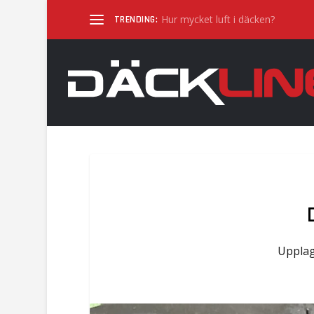
Hur mycket luft i däcken?
TRENDING:
Uppla