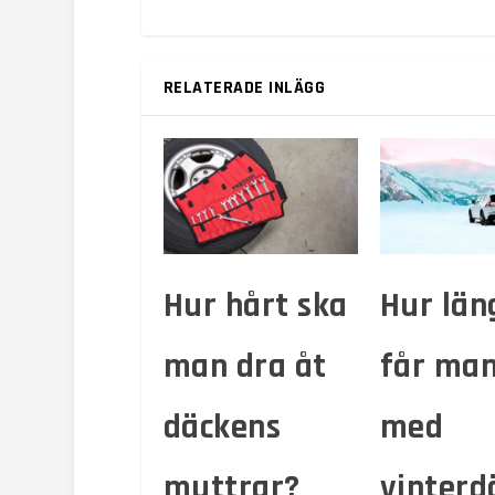
RELATERADE INLÄGG
Hur hårt ska
Hur län
man dra åt
får man
däckens
med
muttrar?
vinterd