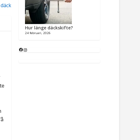
 däck
Hur länge däckskifte?
24 februari, 2026
r
te
h
få