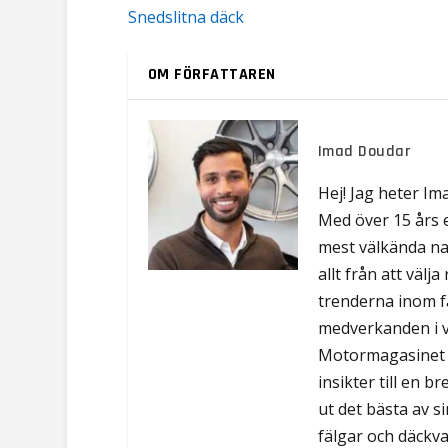
Snedslitna däck
OM FÖRFATTAREN
Imad Doudar
Hej! Jag heter Im
Med över 15 års 
mest välkända na
allt från att välj
trenderna inom f
medverkanden i 
Motormagasinet o
insikter till en b
ut det bästa av 
fälgar och däckva