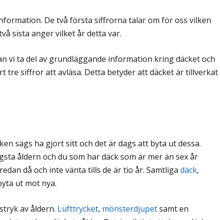
information. De två första siffrorna talar om för oss vilken
vå sista anger vilket år detta var.
an vi ta del av grundläggande information kring däcket och
t tre siffror att avläsa. Detta betyder att däcket är tillverkat
en sägs ha gjort sitt och det är dags att byta ut dessa.
högsta åldern och du som har däck som är mer än sex år
edan då och inte vänta tills de är tio år. Samtliga
däck
,
byta ut mot nya.
stryk av åldern.
Lufttrycket
,
mönsterdjupet
samt en