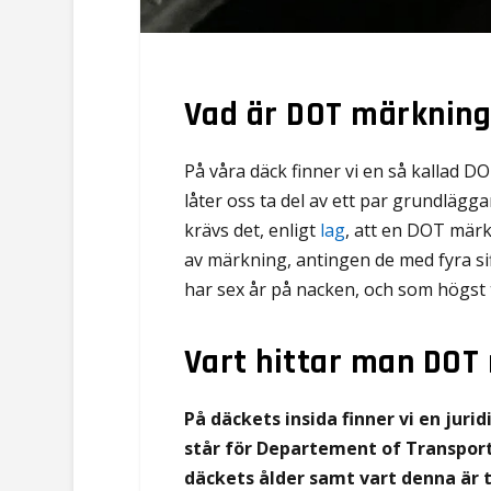
Vad är DOT märknin
På våra däck finner vi en så kallad D
låter oss ta del av ett par grundlägga
krävs det, enligt
lag
, att en DOT märkn
av märkning, antingen de med fyra sif
har sex år på nacken, och som högst t
Vart hittar man DOT
På däckets insida finner vi en ju
står för Departement of Transport
däckets ålder samt vart denna är t