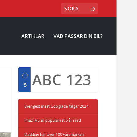
ARTIKLAR
VAD PASSAR DIN BIL?
Sverigest mest Googlade fälgar 2024
Imaz IM5 är populärast 6 år i rad
Däckline har över 100 varumärken