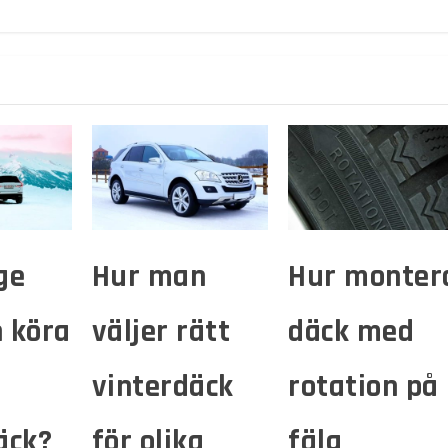
ge
Hur man
Hur monter
 köra
väljer rätt
däck med
vinterdäck
rotation på
äck?
för olika
fälg​