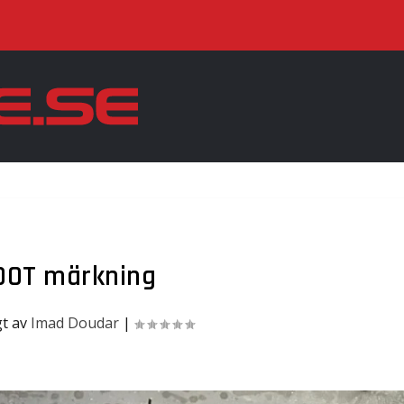
DOT märkning
gt av
Imad Doudar
|