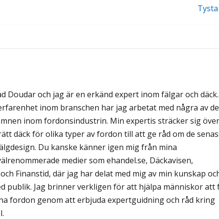
Tysta
ad Doudar och jag är en erkänd expert inom fälgar och däck.
erfarenhet inom branschen har jag arbetat med några av de
mnen inom fordonsindustrin. Min expertis sträcker sig öve
a rätt däck för olika typer av fordon till att ge råd om de senas
älgdesign. Du kanske känner igen mig från mina
välrenommerade medier som ehandel.se, Däckavisen,
ch Finanstid, där jag har delat med mig av min kunskap oc
red publik. Jag brinner verkligen för att hjälpa människor att 
sina fordon genom att erbjuda expertguidning och råd kring
l.