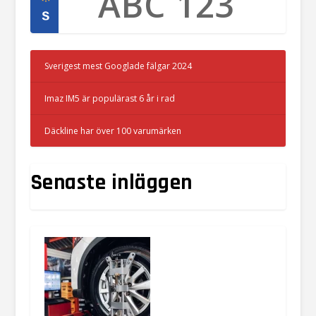
Sverigest mest Googlade fälgar 2024
Imaz IM5 är populärast 6 år i rad
Däckline har över 100 varumärken
Senaste inläggen