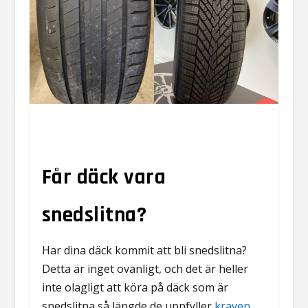
Får däck vara
snedslitna?
Har dina däck kommit att bli snedslitna?
Detta är inget ovanligt, och det är heller
inte olagligt att köra på däck som är
snedslitna så längde de uppfyller
kraven
.