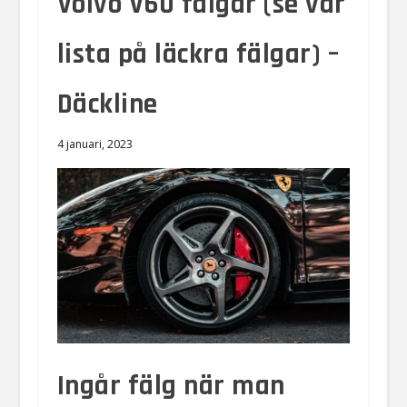
Volvo V60 fälgar (se vår
lista på läckra fälgar) –
Däckline
4 januari, 2023
Ingår fälg när man