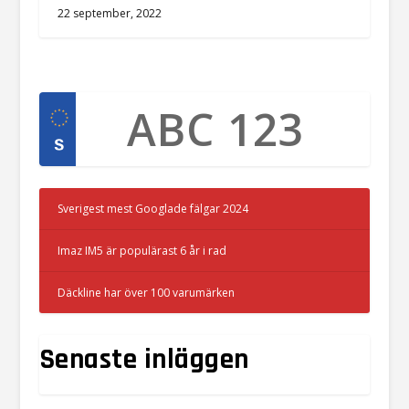
22 september, 2022
Sverigest mest Googlade fälgar 2024
Imaz IM5 är populärast 6 år i rad
Däckline har över 100 varumärken
Senaste inläggen