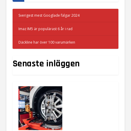
Sverigest mest Googlade fälgar 2024
Imaz IM5 är populärast 6 år i rad
Däckline har över 100 varumärken
Senaste inläggen